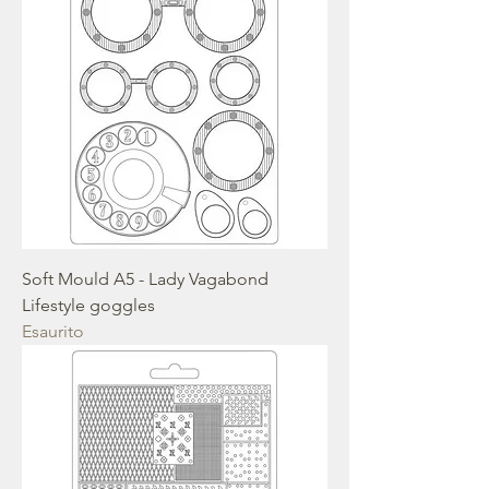
Soft Mould A5 - Lady Vagabond
Lifestyle goggles
Esaurito