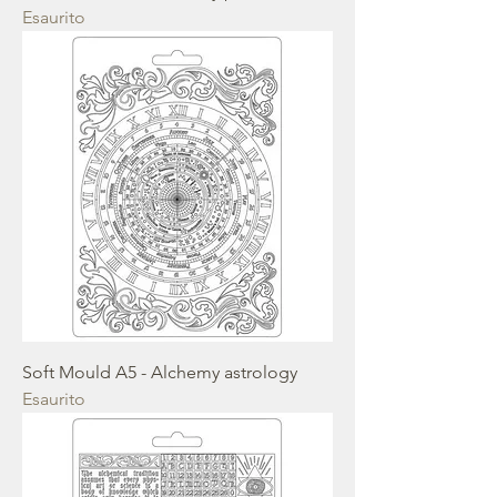
Esaurito
Soft Mould A5 - Alchemy astrology
Esaurito