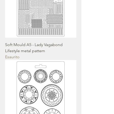
Soft Mould A5 - Lady Vagabond
Lifestyle metal pattern
Esaurito