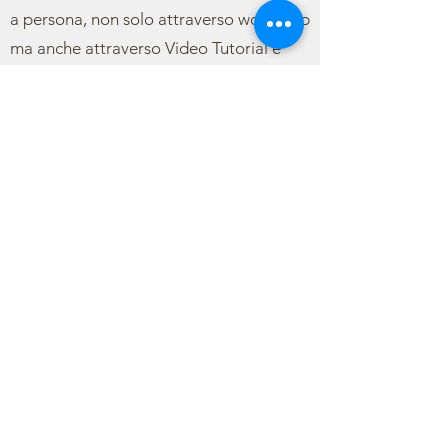
a persona, non solo attraverso workshop
ma anche attraverso Video Tutorial e
progetti Step by Step. Il Team Creativo
Stamperia è formato da numerosi artisti
professionisti che ogni giorno lavorano
con immensa passione per sperimentare
nuove tecniche e per tenere Corsi
Stamperia in tutto il mondo.
Apprendimento: L'Accademia è la prima
formazione per insegnanti e amici per
tenersi aggiornati con nuove tecniche e
tendenze. Una miscela equilibrata di
apprendimento, divertimento, totale
immersione nel flusso e armonia della