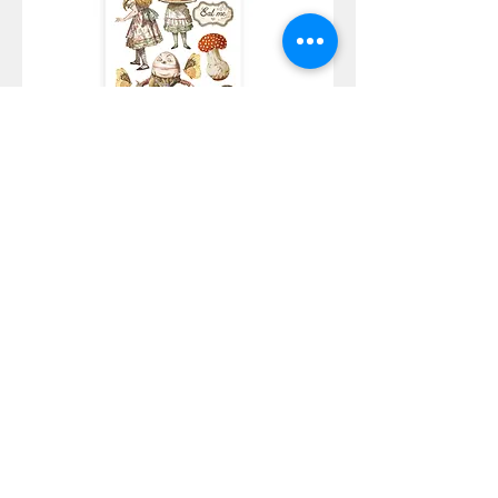
Chipboard cm 15x30 - Alice through
the looking glass
Agotado