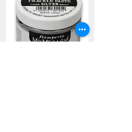
Crackle Paste monocomponent ml 150
- Silver
Agotado