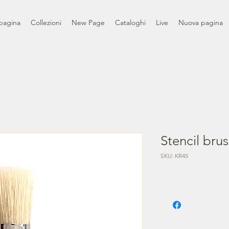
pagina
Collezioni
New Page
Cataloghi
Live
Nuova pagina
Stencil brus
SKU: KR45