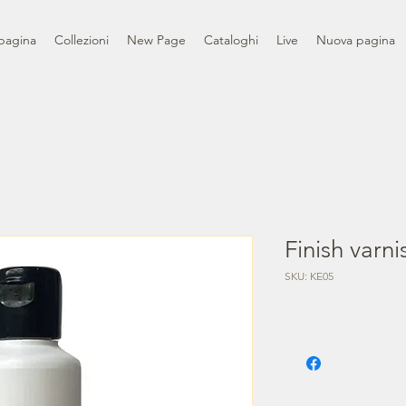
pagina
Collezioni
New Page
Cataloghi
Live
Nuova pagina
Finish varni
SKU: KE05