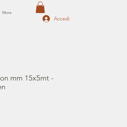
More
Accedi
bon mm 15x5mt -
en