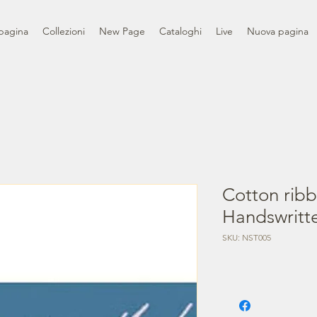
pagina
Collezioni
New Page
Cataloghi
Live
Nuova pagina
Cotton rib
Handswritt
SKU: NST005