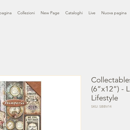
pagina
Collezioni
New Page
Cataloghi
Live
Nuova pagina
Collectable
(6”x12”) -
Lifestyle
SKU: SBBV14