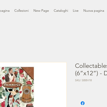
pagina
Collezioni
New Page
Cataloghi
Live
Nuova pagina
Collectable
(6”x12”) - 
SKU: SBBV18