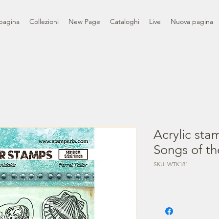
pagina
Collezioni
New Page
Cataloghi
Live
Nuova pagina
Acrylic sta
Songs of th
SKU: WTK181