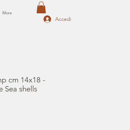
More
Accedi
mp cm 14x18 -
e Sea shells