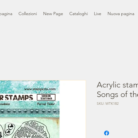
pagina
Collezioni
New Page
Cataloghi
Live
Nuova pagina
Acrylic sta
Songs of th
SKU: WTK182