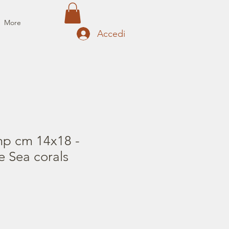
More
Accedi
mp cm 14x18 -
e Sea corals