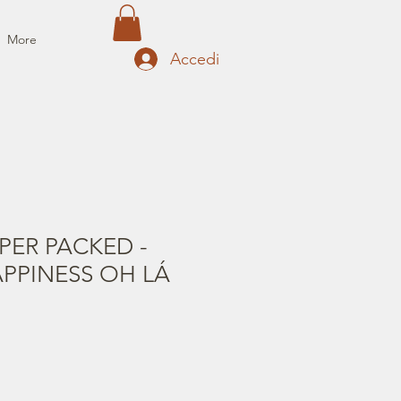
More
Accedi
APER PACKED -
PPINESS OH LÁ