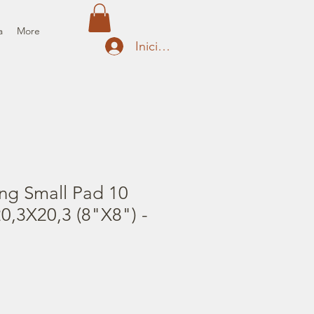
a
More
Iniciar sesión
ng Small Pad 10
0,3X20,3 (8"X8") -