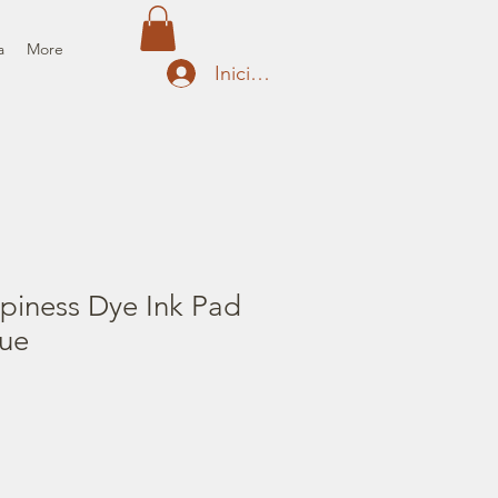
a
More
Iniciar sesión
piness Dye Ink Pad
lue