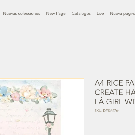
Nuevas colecciones
New Page
Catalogos
Live
Nuova pagin
A4 RICE P
CREATE HA
LÁ GIRL W
SKU: DFSA4764