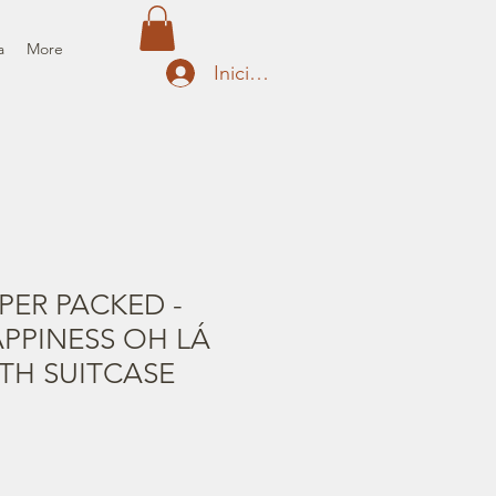
a
More
Iniciar sesión
APER PACKED -
PPINESS OH LÁ
ITH SUITCASE