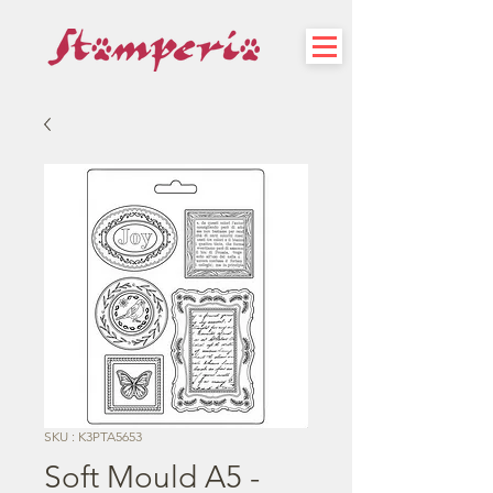
SKU : K3PTA5653
Soft Mould A5 -