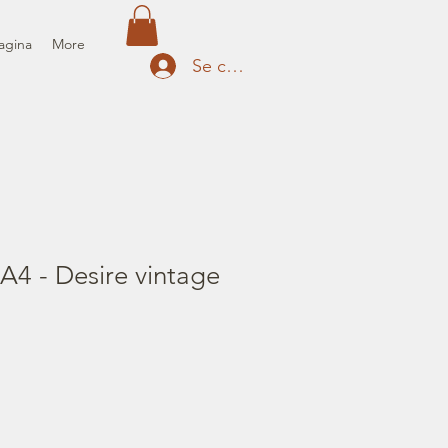
agina
More
Se connecter
A4 - Desire vintage