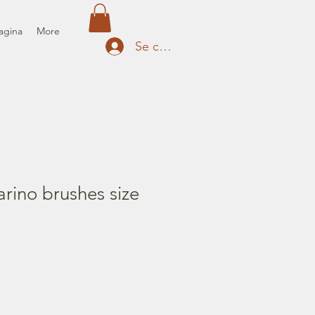
agina
More
Se connecter
arino brushes size