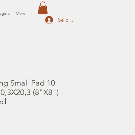
agina
More
Se connecter
ng Small Pad 10
0,3X20,3 (8"X8") -
nd