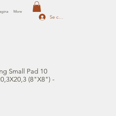
agina
More
Se connecter
ng Small Pad 10
0,3X20,3 (8"X8") -
m