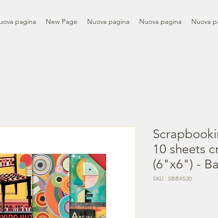
uova pagina
New Page
Nuova pagina
Nuova pagina
Nuova p
Scrapbooki
10 sheets 
(6"x6") - B
SKU : SBBXS20