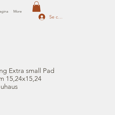
agina
More
Se connecter
ng Extra small Pad
cm 15,24x15,24
auhaus