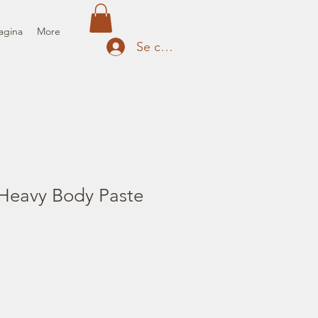
agina
More
Se connecter
 Heavy Body Paste