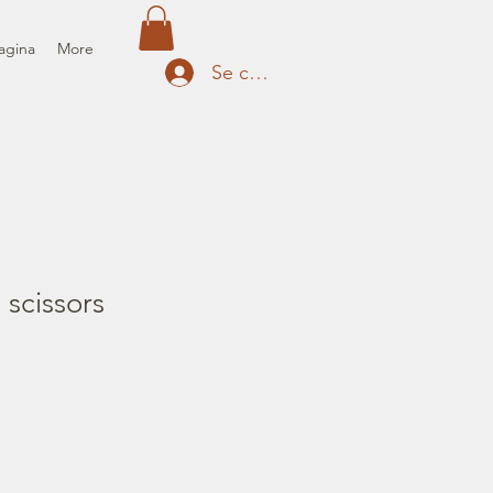
agina
More
Se connecter
scissors