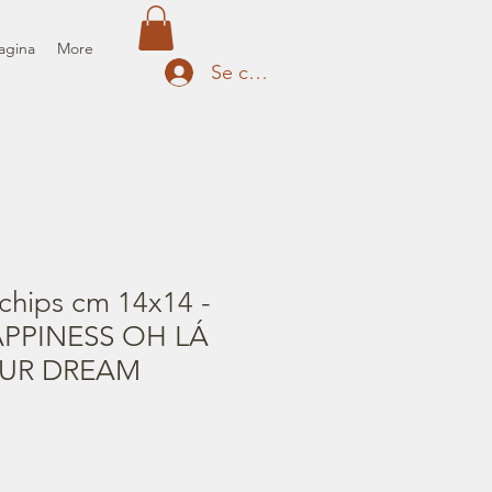
agina
More
Se connecter
chips cm 14x14 -
PPINESS OH LÁ
OUR DREAM