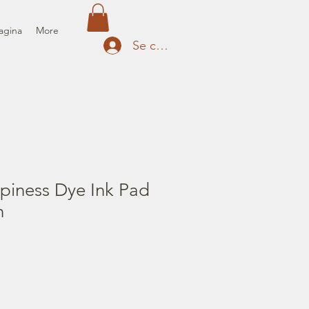
agina
More
Se connecter
piness Dye Ink Pad
n