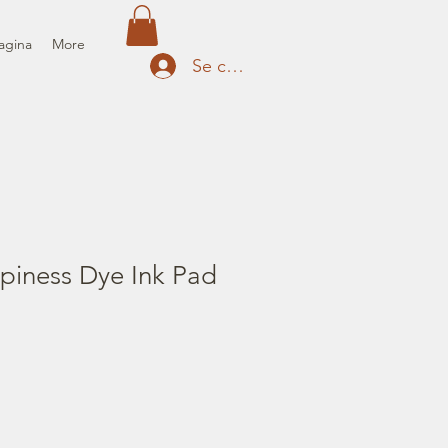
agina
More
Se connecter
piness Dye Ink Pad