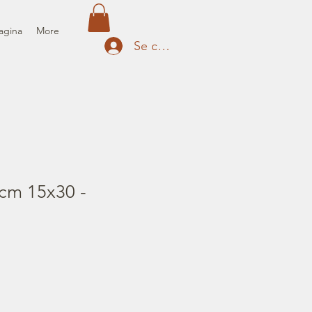
agina
More
Se connecter
cm 15x30 -