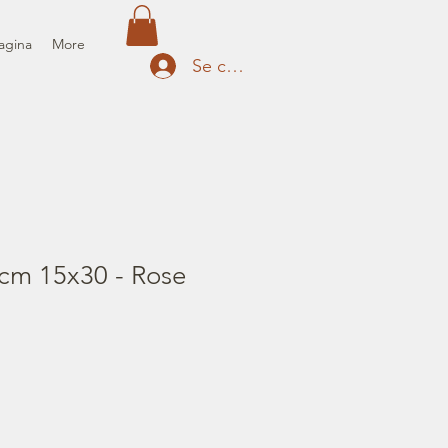
agina
More
Se connecter
cm 15x30 - Rose