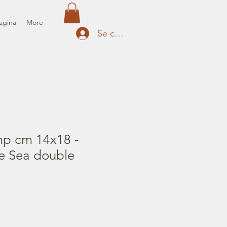
agina
More
Se connecter
mp cm 14x18 -
he Sea double