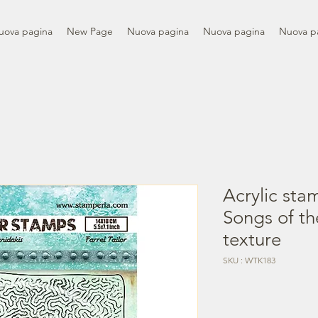
uova pagina
New Page
Nuova pagina
Nuova pagina
Nuova p
Acrylic sta
Songs of t
texture
SKU : WTK183