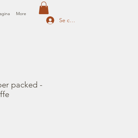
agina
More
Se connecter
per packed -
ffe